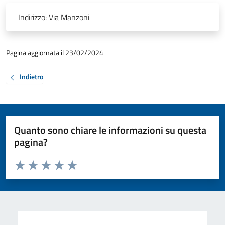
Indirizzo:
Via Manzoni
Pagina aggiornata il 23/02/2024
Indietro
Quanto sono chiare le informazioni su questa
pagina?
Valuta da 1 a 5 stelle la pagina
Valuta 1 stelle su 5
Valuta 2 stelle su 5
Valuta 3 stelle su 5
Valuta 4 stelle su 5
Valuta 5 stelle su 5