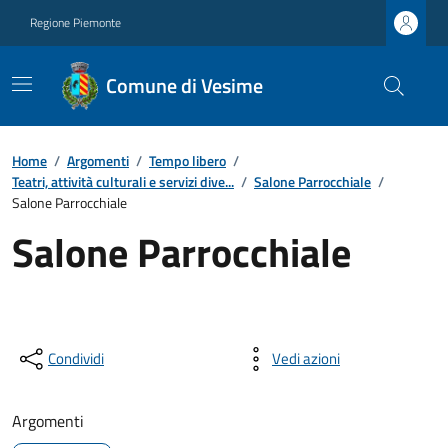
Regione Piemonte
Comune di Vesime
Home
/
Argomenti
/
Tempo libero
/
Teatri, attività culturali e servizi dive...
/
Salone Parrocchiale
/
Salone Parrocchiale
Salone Parrocchiale
Condividi
Vedi azioni
Argomenti