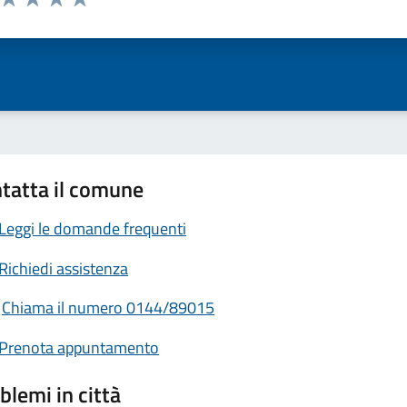
ta 1 stelle su 5
Valuta 2 stelle su 5
Valuta 3 stelle su 5
Valuta 4 stelle su 5
Valuta 5 stelle su 5
tatta il comune
Leggi le domande frequenti
Richiedi assistenza
Chiama il numero 0144/89015
Prenota appuntamento
blemi in città