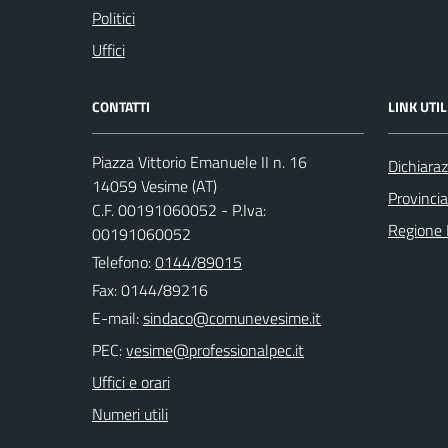
Politici
Uffici
CONTATTI
LINK UTIL
Piazza Vittorio Emanuele II n. 16
Dichiaraz
14059 Vesime (AT)
Provincia
C.F. 00191060052 - P.Iva:
Regione
00191060052
Telefono:
0144/89015
Fax: 0144/89216
E-mail:
PEC:
Uffici e orari
Numeri utili