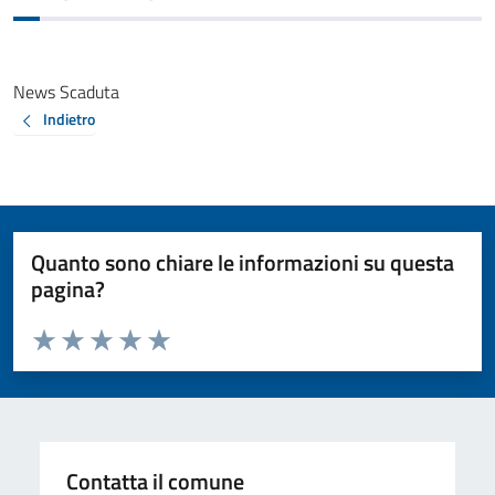
News Scaduta
Indietro
Quanto sono chiare le informazioni su questa
pagina?
Valuta da 1 a 5 stelle la pagina
Valuta 1 stelle su 5
Valuta 2 stelle su 5
Valuta 3 stelle su 5
Valuta 4 stelle su 5
Valuta 5 stelle su 5
Contatta il comune